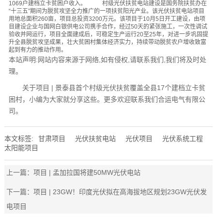
1069户建档立卡贫困户收入。 村级光伏扶贫电站建设是国务院扶贫办在
“十三五”期间为脱贫攻坚全力推广的一项扶贫阳光产业。该光伏扶贫电站项目
用地总面积260亩，项目总投资3200万元。该项目于10月5日开工建设，由项
目建设企业与国网白银供电公司携手合作，经过50天的紧张施工，一次性调试
验收并网运行，项目全面建成后，可稳定生产运行20至25年，对进一步巩固提
升全县脱贫攻坚成果，壮大贫困村集体经济实力，持续带动脱贫农户增收致富
起到有力的推动作用。
本站声明:网站内容来源于网络,如有侵权,请联系我们,我们将及时处
理。
关于项目 | 景泰县首个村级光伏扶贫覆盖全县17个建档立卡贫
困村，小编为大家就分享这些。更多欢迎联系我们合运电气有限公
司。
本文标签:
甘肃项目
光伏扶贫电站
光伏项目
光伏系统工程
太阳能项目
上一篇：
项目 | 孟加拉国将建50MW光伏电站
下一篇：
项目 | 23GW！印度光伏拟在高海拔地区规划23GW光伏发
电项目