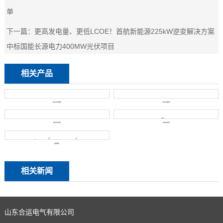
单
下一篇：
更高发电量、更低LCOE！首航新能源225kW逆变解决方案
中标国能长源电力400MW光伏项目
相关产品
单相UPS不间断电源
三相UPS不间断电源
单相EPS应急电源
三相EPS应急电源
旁路馈线柜
相关新闻
山东合运电气有限公司