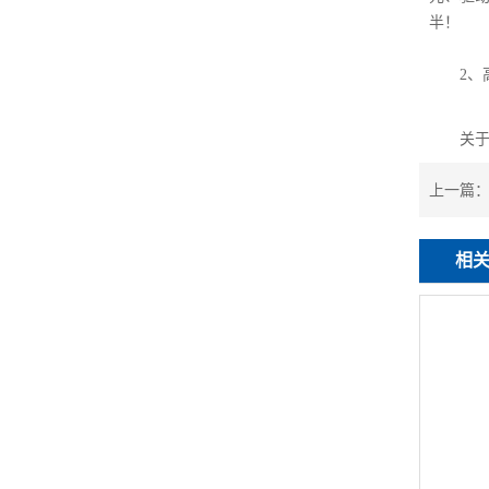
半！
2、高海
关
上一篇
相