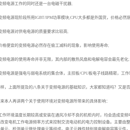
频电源工作的同时还是一台电磁干扰器;
电源现阶段所用IGBT/IPM功率模块;CPU大多都是外国货，价格必然居
频电源对供电电源的质量要求比较高;
格便宜的变频电源必然存在偷工减料的现象，影响使用寿命;
频电源的使用寿命并非无限，其内部的散热风扇和电解电容会最先老化;
频电源是强电与弱电系统的集合体，主控板/CPU板电子线路精密，工作
，上面所提及的八条关于变频电源的基础知识，大家都知道吗？又是否
本人再讲两个关于使用环境对变频电源所带来的具体影响：
作环境温度长期较高或安装在通风冷却不良的机柜内时，均会造成变频电
过改变电机工作电源频率方式来控制交流电动机的电力控制设备。主要由
单元、检测单元微处理单元等组成。电子元器件特别是电解电容等元件，