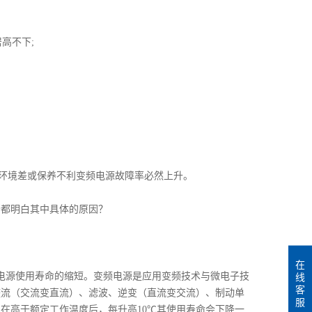
高不下;
环境差或保养不利变频电源故障率必然上升。
都明白其中具体的原因？
在
源使用寿命的缩短。变频电源是应用变频技术与微电子技
线
客
整流（交流变直流）、滤波、逆变（直流变交流）、制动单
服
在高于额定工作温度后，每升高10℃其使用寿命会下降一