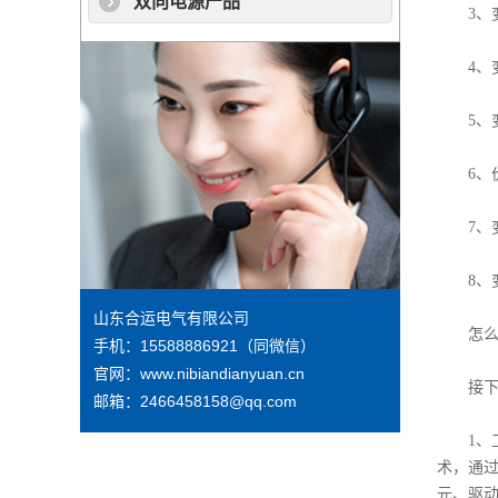
双向电源产品
3、变
4、变频
5、变
6、价
7、变
8、变
山东合运电气有限公司
怎么样
手机：15588886921（同微信）
官网：www.nibiandianyuan.cn
接下来
邮箱：2466458158@qq.com
1、工
术，通
元、驱动