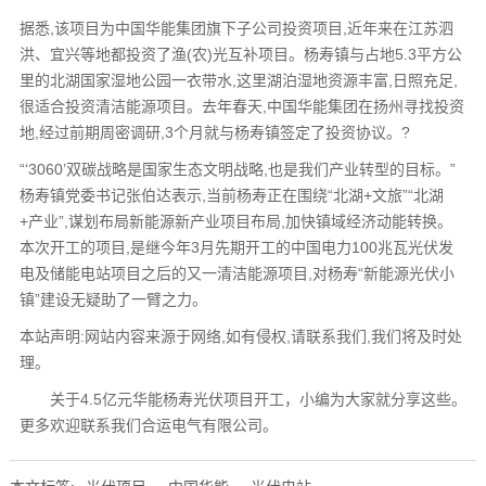
据悉,该项目为中国华能集团旗下子公司投资项目,近年来在江苏泗
洪、宜兴等地都投资了渔(农)光互补项目。杨寿镇与占地5.3平方公
里的北湖国家湿地公园一衣带水,这里湖泊湿地资源丰富,日照充足,
很适合投资清洁能源项目。去年春天,中国华能集团在扬州寻找投资
地,经过前期周密调研,3个月就与杨寿镇签定了投资协议。?
“‘3060’双碳战略是国家生态文明战略,也是我们产业转型的目标。”
杨寿镇党委书记张伯达表示,当前杨寿正在围绕“北湖+文旅”“北湖
+产业”,谋划布局新能源新产业项目布局,加快镇域经济动能转换。
本次开工的项目,是继今年3月先期开工的中国电力100兆瓦光伏发
电及储能电站项目之后的又一清洁能源项目,对杨寿“新能源光伏小
镇”建设无疑助了一臂之力。
本站声明:网站内容来源于网络,如有侵权,请联系我们,我们将及时处
理。
关于4.5亿元华能杨寿光伏项目开工，小编为大家就分享这些。
更多欢迎联系我们合运电气有限公司。