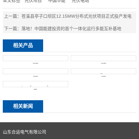
本文标签:
光伏项目
中国华能
光伏电站
上一篇：
苍溪县亭子口坝区12.15MW分布式光伏项目正式投产发电
下一篇：
落地！中国能建投资的首个一体化运行多能互补基地
相关产品
单相UPS不间断电源
三相UPS不间断电源
单相EPS应急电源
三相EPS应急电源
旁路馈线柜
相关新闻
山东合运电气有限公司