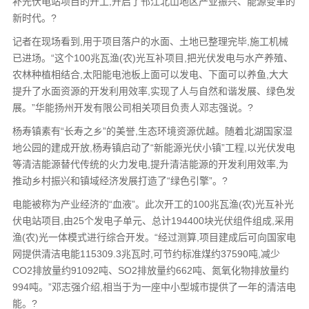
补光伏电站项目的开工,开启了邗江北山地区产业振兴、能源变革的
新时代。?
记者在现场看到,用于项目落户的水面、土地已整理完毕,施工机械
已进场。“这个100兆瓦渔(农)光互补项目,把光伏发电与水产养殖、
农林种植相结合,太阳能电池板上面可以发电、下面可以养鱼,大大
提升了水面资源的开发利用效率,实现了人与自然和谐发展、绿色发
展。”华能扬州开发有限公司相关项目负责人邓志强说。?
杨寿镇素有“长寿之乡”的美誉,生态环境资源优越。随着北湖国家湿
地公园的建成开放,杨寿镇启动了“新能源光伏小镇”工程,以光伏发电
等清洁能源替代传统的火力发电,提升清洁能源的开发利用效率,为
推动乡村振兴和镇域经济发展打造了“绿色引擎”。?
电能被称为产业经济的“血液”。此次开工的100兆瓦渔(农)光互补光
伏电站项目,由25个发电子单元、总计194400块光伏组件组成,采用
渔(农)光一体模式进行综合开发。“经过测算,项目建成后可向国家电
网提供清洁电能115309.3兆瓦时,可节约标准煤约37590吨,减少
CO2排放量约91092吨、SO2排放量约662吨、氮氧化物排放量约
994吨。”邓志强介绍,相当于为一座中小型城市提供了一年的清洁电
能。?