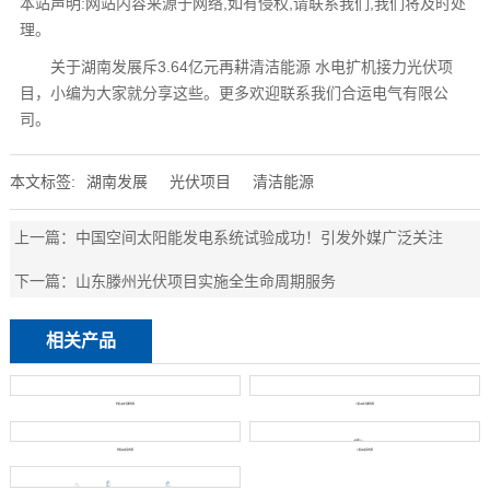
本站声明:网站内容来源于网络,如有侵权,请联系我们,我们将及时处
理。
关于湖南发展斥3.64亿元再耕清洁能源 水电扩机接力光伏项
目，小编为大家就分享这些。更多欢迎联系我们合运电气有限公
司。
本文标签:
湖南发展
光伏项目
清洁能源
上一篇：
中国空间太阳能发电系统试验成功！引发外媒广泛关注
下一篇：
山东滕州光伏项目实施全生命周期服务
相关产品
单相UPS不间断电源
三相UPS不间断电源
单相EPS应急电源
三相EPS应急电源