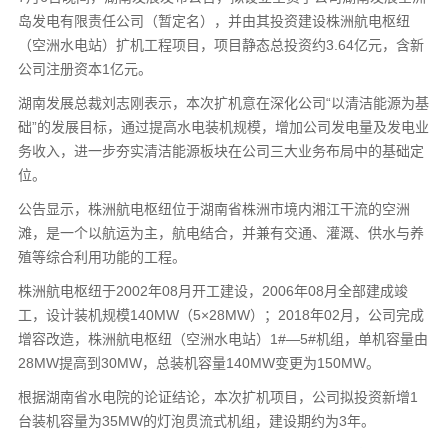
岛发电有限责任公司（暂定名），并由其投资建设株洲航电枢纽
（空洲水电站）扩机工程项目，项目静态总投资约3.64亿元，含新
公司注册资本1亿元。
湖南发展总裁刘志刚表示，本次扩机意在深化公司“以清洁能源为基
础”的发展目标，通过提高水电装机规模，增加公司发电量及发电业
务收入，进一步夯实清洁能源板块在公司三大业务布局中的基础定
位。
公告显示，株洲航电枢纽位于湖南省株洲市境内湘江干流的空洲
滩，是一个以航运为主，航电结合，并兼有交通、灌溉、供水与养
殖等综合利用功能的工程。
株洲航电枢纽于2002年08月开工建设，2006年08月全部建成竣
工，设计装机规模140MW（5×28MW）；2018年02月，公司完成
增容改造，株洲航电枢纽（空洲水电站）1#—5#机组，单机容量由
28MW提高到30MW，总装机容量140MW变更为150MW。
根据湖南省水电院的论证结论，本次扩机项目，公司拟投资新增1
台装机容量为35MW的灯泡贯流式机组，建设期约为3年。