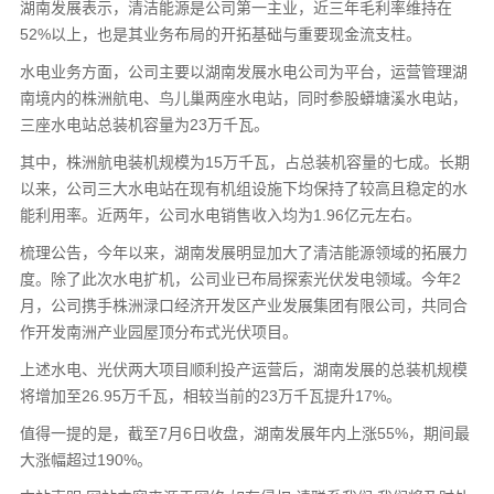
湖南发展表示，清洁能源是公司第一主业，近三年毛利率维持在
52%以上，也是其业务布局的开拓基础与重要现金流支柱。
水电业务方面，公司主要以湖南发展水电公司为平台，运营管理湖
南境内的株洲航电、鸟儿巢两座水电站，同时参股蟒塘溪水电站，
三座水电站总装机容量为23万千瓦。
其中，株洲航电装机规模为15万千瓦，占总装机容量的七成。长期
以来，公司三大水电站在现有机组设施下均保持了较高且稳定的水
能利用率。近两年，公司水电销售收入均为1.96亿元左右。
梳理公告，今年以来，湖南发展明显加大了清洁能源领域的拓展力
度。除了此次水电扩机，公司业已布局探索光伏发电领域。今年2
月，公司携手株洲渌口经济开发区产业发展集团有限公司，共同合
作开发南洲产业园屋顶分布式光伏项目。
上述水电、光伏两大项目顺利投产运营后，湖南发展的总装机规模
将增加至26.95万千瓦，相较当前的23万千瓦提升17%。
值得一提的是，截至7月6日收盘，湖南发展年内上涨55%，期间最
大涨幅超过190%。